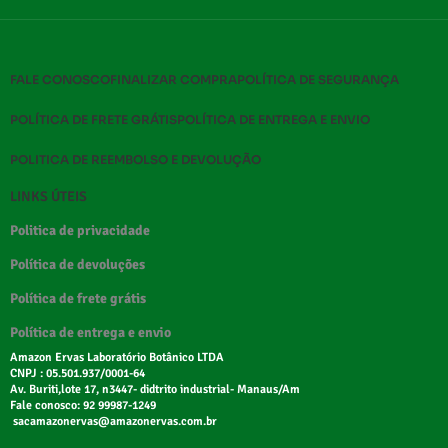
FALE CONOSCO
FINALIZAR COMPRA
POLÍTICA DE SEGURANÇA
POLÍTICA DE FRETE GRÁTIS
POLÍTICA DE ENTREGA E ENVIO
POLITICA DE REEMBOLSO E DEVOLUÇÃO
LINKS ÚTEIS
Politica de privacidade
Política de devoluções
Política de frete grátis
Política de entrega e envio
Amazon Ervas Laboratório Botânico LTDA
CNPJ : 05.501.937/0001-64
Av. Buriti,lote 17, n3447- didtrito industrial- Manaus/Am
Fale conosco: 92 99987-1249
sacamazonervas@amazonervas.com.br