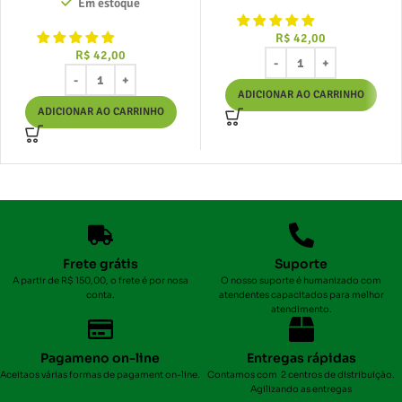
Em estoque
R$
42,00
R$
42,00
ADICIONAR AO CARRINHO
ADICIONAR AO CARRINHO
Frete grátis
Suporte
A partir de R$ 150,00, o frete é por nosa
O nosso suporte é humanizado com
conta.
atendentes capacitados para melhor
atendimento.
Pagameno on-line
Entregas rápidas
Aceitaos várias formas de pagament on-line.
Contamos com 2 centros de distribuição.
Agilizando as entregas