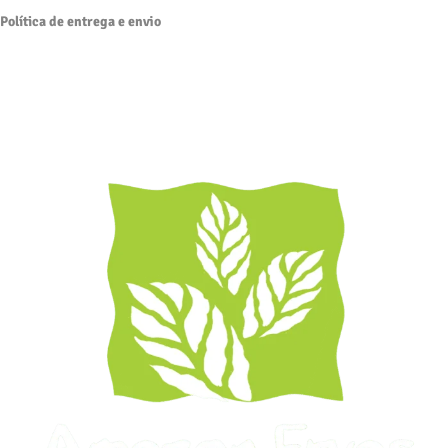
Política de entrega e envio
Amazon Ervas Laboratório Botânico LTDA
CNPJ : 05.501.937/0001-64
Av. Buriti,lote 17, n3447- didtrito industrial- Manaus/Am
Fale conosco: 92 99987-1249
sacamazonervas@amazonervas.com.br