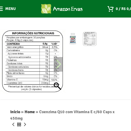
MENU
0
/
R$
0,
Início
»
Home
»
Coenzima Q10 com Vitamina E c/60 Caps x
450mg